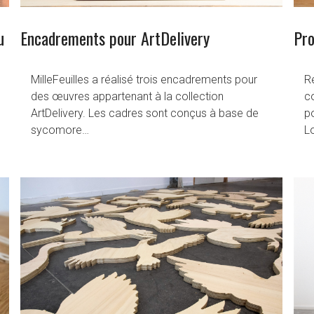
u
Encadrements pour ArtDelivery
Pro
MilleFeuilles a réalisé trois encadrements pour
Ré
des œuvres appartenant à la collection
c
ArtDelivery. Les cadres sont conçus à base de
po
sycomore…
L