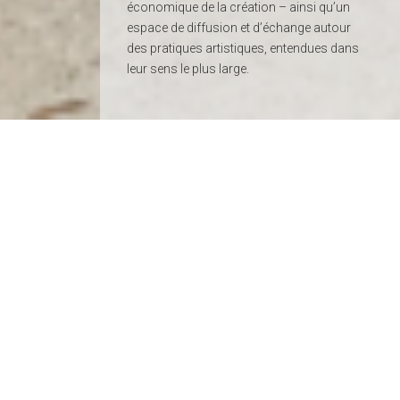
économique de la création – ainsi qu’un
espace de diffusion et d’échange autour
des pratiques artistiques, entendues dans
leur sens le plus large.
Actualités