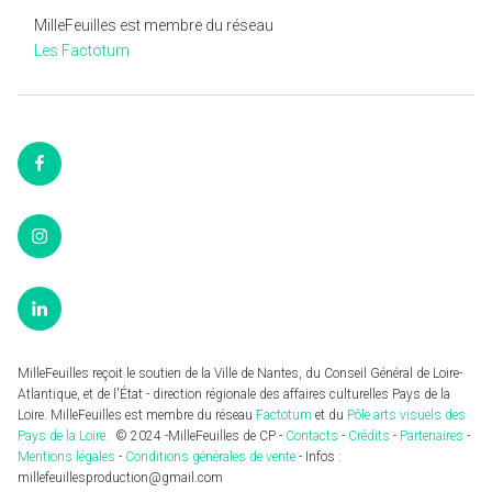
MilleFeuilles est membre du réseau
Les Factotum
Facebook
Instagram
LinkedIn
MilleFeuilles reçoit le soutien de la Ville de Nantes, du Conseil Général de Loire-
Atlantique, et de l'État - direction régionale des affaires culturelles Pays de la
Loire. MilleFeuilles est membre du réseau
Factotum
et du
Pôle arts visuels des
Pays de la Loire.
© 2024 -MilleFeuilles de CP -
Contacts
-
Crédits
-
Partenaires
-
Mentions légales
-
Conditions générales de vente
- Infos :
millefeuillesproduction@gmail.com