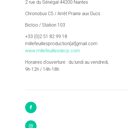
2 rue du Sénégal 44200 Nantes
Chronobus C5 / Arrêt Prairie aux Ducs
Bicloo / Station 103
+33 (0)2 51 82 99 18
millefeuillesproduction[at]gmail.com
www.millefeuillesdecp.com
Horaires d’ouverture : du lundi au vendredi,
9h-12h / 14h-18h
Facebook
Instagram