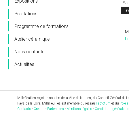
Expositions
Prestations
Programme de formations
M
L
Atelier céramique
Nous contacter
Actualités
MilleFeuilles reçoit le soutien de la Ville de Nantes, du Conseil Général de Loi
Pays de la Loire. MilleFeuilles est membre du réseau
Factotum
et du
Pôle a
Contacts
-
Crédits
-
Partenaires
-
Mentions légales
-
Conditions générales d