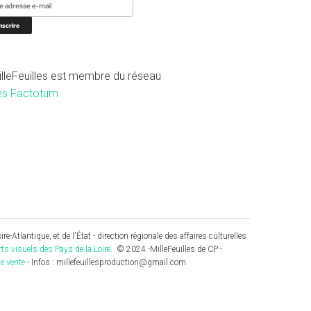
illeFeuilles est membre du réseau
es Factotum
re-Atlantique, et de l'État - direction régionale des affaires culturelles
rts visuels des Pays de la Loire.
© 2024 -MilleFeuilles de CP -
e vente
- Infos : millefeuillesproduction@gmail.com