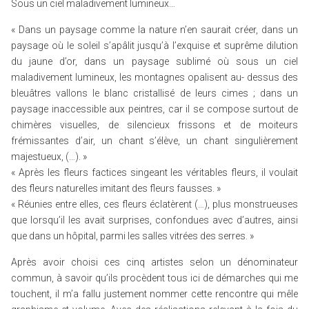
Sous un ciel maladivement lumineux…
« Dans un paysage comme la nature n’en saurait créer, dans un
paysage où le soleil s’apâlit jusqu’à l’exquise et suprême dilution
du jaune d’or, dans un paysage sublimé où sous un ciel
maladivement lumineux, les montagnes opalisent au- dessus des
bleuâtres vallons le blanc cristallisé de leurs cimes ; dans un
paysage inaccessible aux peintres, car il se compose surtout de
chimères visuelles, de silencieux frissons et de moiteurs
frémissantes d’air, un chant s’élève, un chant singulièrement
majestueux, (…). »
« Après les fleurs factices singeant les véritables fleurs, il voulait
des fleurs naturelles imitant des fleurs fausses. »
« Réunies entre elles, ces fleurs éclatèrent (…), plus monstrueuses
que lorsqu’il les avait surprises, confondues avec d’autres, ainsi
que dans un hôpital, parmi les salles vitrées des serres. »
Après avoir choisi ces cinq artistes selon un dénominateur
commun, à savoir qu’ils procèdent tous ici de démarches qui me
touchent, il m’a fallu justement nommer cette rencontre qui mêle