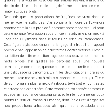
graphisme et volume. Avec des réalisations relevant à la fois du
dessin détaillé et de la simple trace, de formes architecturées et de
matériaux quasi bruts.
Ressentir que ces productions hétérogènes oeuvrent dans la
même voie ne suffit pas. J’ai songé à la figure de l’oxymore
comme étant la plus propice à nommer notre rencontre. J’ai pour
cela emprunté l’expression sous un ciel maladivement lumineux à
Joris-Karl Huysmans dans le recueil de critiques Paraphrases.
Cette figure stylistique enrichit le langage et introduit un rapport
poétique par l’apposition de deux termes contradictoires. C’est ici
l’ambition de cette exposition : agencer ces oeuvres comme des
mots bifides afin qu’elles se dévoilent sous une nouvelle
terminologie commune, quelque part entre une lumière sourde et
une déliquescente pénombre. Enfin, les deux citations florales du
même auteur me servent à mieux circonscrire notre projet. Tirées
de son roman le plus fameux, À rebours, texte tout en contrastes
et perceptions exacerbées. Cette exposition est pensée comme un
espace en résonance dissonante avec le réel, comme un doux
murmure issu du fracas du monde, dont l’enjeu est d’organiser
nos propositions artistiques afin qu’un autre vocabulaire se