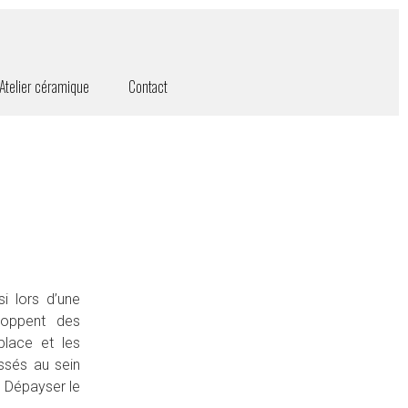
Atelier céramique
Contact
i lors d’une
loppent des
place et les
issés au sein
. Dépayser le