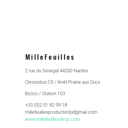
MilleFeuilles
2 rue du Sénégal 44200 Nantes
Chronobus C5 / Arrêt Prairie aux Ducs
Bicloo / Station 103
+33 (0)2 51 82 99 18
millefeuillesproduction[at]gmail.com
www.millefeuillesdecp.com