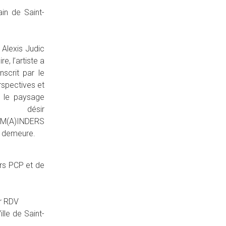
ain de Saint-
 Alexis Judic
e, l’artiste a
nscrit par le
rspectives et
ù le paysage
désir
REM(A)INDERS
ui demeure.
ers PCP et de
ur RDV
lle de Saint-