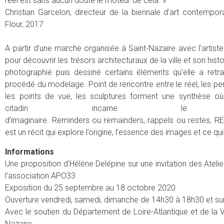
réel est sans aucun doute le moteur de cela. »
Christian Garcelon, directeur de la biennale d’art contempor
Flour, 2017
A partir d’une marche organisée à Saint-Nazaire avec l’artiste
pour découvrir les trésors architecturaux de la ville et son histoir
photographié puis dessiné certains éléments qu’elle a retra
procédé du modelage. Point de rencontre entre le réel, les pe
les points de vue, les sculptures forment une synthèse o
citadin incarne le 
d’imaginaire. Reminders ou remainders, rappels ou restes, 
est un récit qui explore l’origine, l’essence des images et ce q
Informations
Une proposition d’Hélène Delépine sur une invitation des Ateli
l’association APO33
Exposition du 25 septembre au 18 octobre 2020
Ouverture vendredi, samedi, dimanche de 14h30 à 18h30 et s
Avec le soutien du Département de Loire-Atlantique et de la Vi
Nazaire