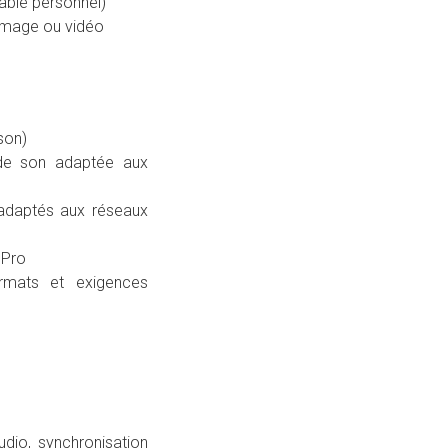
able personnel)
’image ou vidéo
son)
 de son adaptée aux
 adaptés aux réseaux
 Pro
rmats et exigences
udio, synchronisation