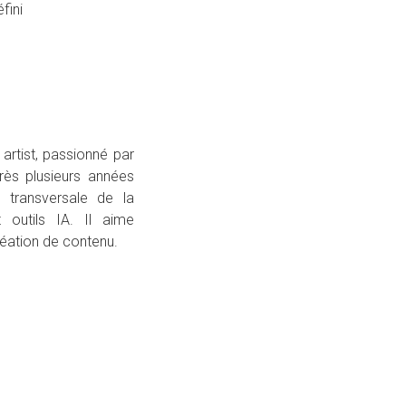
fini
 artist, passionné par
rès plusieurs années
 transversale de la
t outils IA. Il aime
réation de contenu.