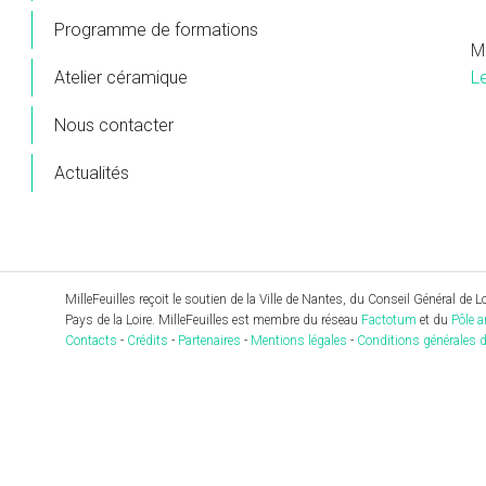
Programme de formations
M
L
Atelier céramique
Nous contacter
Actualités
MilleFeuilles reçoit le soutien de la Ville de Nantes, du Conseil Général de Loi
Pays de la Loire. MilleFeuilles est membre du réseau
Factotum
et du
Pôle a
Contacts
-
Crédits
-
Partenaires
-
Mentions légales
-
Conditions générales d