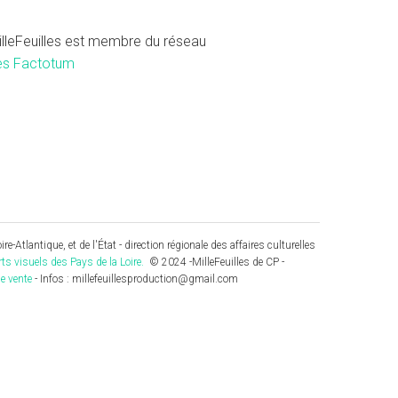
illeFeuilles est membre du réseau
es Factotum
re-Atlantique, et de l'État - direction régionale des affaires culturelles
rts visuels des Pays de la Loire.
© 2024 -MilleFeuilles de CP -
e vente
- Infos : millefeuillesproduction@gmail.com