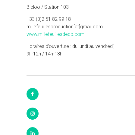
Bicloo / Station 103
+33 (0)2 51 82 99 18
millefeuillesproduction[at]gmail.com
www.millefeuillesdecp.com
Horaires d’ouverture : du lundi au vendredi,
9h-12h / 14h-18h
Facebook
Instagram
LinkedIn