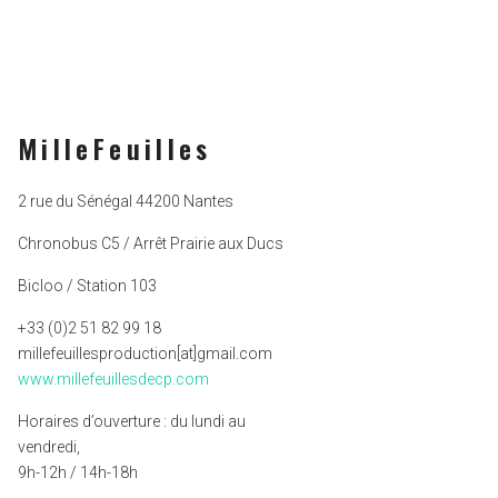
MilleFeuilles
2 rue du Sénégal 44200 Nantes
Chronobus C5 / Arrêt Prairie aux Ducs
Bicloo / Station 103
+33 (0)2 51 82 99 18
millefeuillesproduction[at]gmail.com
www.millefeuillesdecp.com
Horaires d’ouverture : du lundi au
vendredi,
9h-12h / 14h-18h