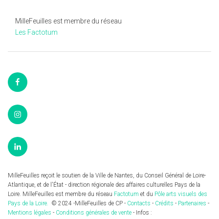
MilleFeuilles est membre du réseau
Les Factotum
Facebook
Instagram
LinkedIn
MilleFeuilles reçoit le soutien de la Ville de Nantes, du Conseil Général de Loire-
Atlantique, et de l'État - direction régionale des affaires culturelles Pays de la
Loire. MilleFeuilles est membre du réseau
Factotum
et du
Pôle arts visuels des
Pays de la Loire.
© 2024 -MilleFeuilles de CP -
Contacts
-
Crédits
-
Partenaires
-
Mentions légales
-
Conditions générales de vente
- Infos :