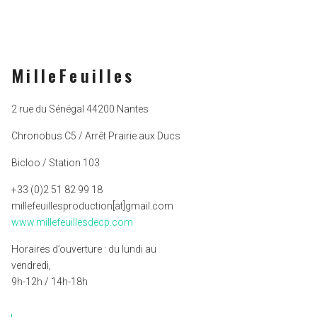
MilleFeuilles
2 rue du Sénégal 44200 Nantes
Chronobus C5 / Arrêt Prairie aux Ducs
Bicloo / Station 103
+33 (0)2 51 82 99 18
millefeuillesproduction[at]gmail.com
www.millefeuillesdecp.com
Horaires d’ouverture : du lundi au
vendredi,
9h-12h / 14h-18h