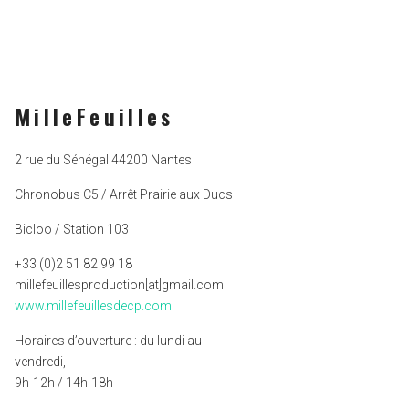
MilleFeuilles
2 rue du Sénégal 44200 Nantes
Chronobus C5 / Arrêt Prairie aux Ducs
Bicloo / Station 103
+33 (0)2 51 82 99 18
millefeuillesproduction[at]gmail.com
www.millefeuillesdecp.com
Horaires d’ouverture : du lundi au
vendredi,
9h-12h / 14h-18h