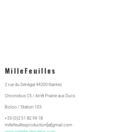
MilleFeuilles
2 rue du Sénégal 44200 Nantes
Chronobus C5 / Arrêt Prairie aux Ducs
Bicloo / Station 103
+33 (0)2 51 82 99 18
millefeuillesproduction[at]gmail.com
www.millefeuillesdecp.com