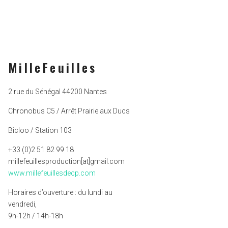
MilleFeuilles
2 rue du Sénégal 44200 Nantes
Chronobus C5 / Arrêt Prairie aux Ducs
Bicloo / Station 103
+33 (0)2 51 82 99 18
millefeuillesproduction[at]gmail.com
www.millefeuillesdecp.com
Horaires d’ouverture : du lundi au
vendredi,
9h-12h / 14h-18h