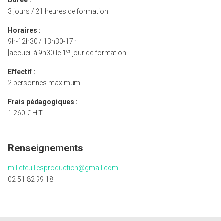
Durée :
3 jours / 21 heures de formation
Horaires :
9h-12h30 / 13h30-17h
er
[accueil à 9h30 le 1
jour de formation]
Effectif :
2 personnes maximum
Frais pédagogiques :
1 260 € H.T.
Renseignements
millefeuillesproduction@gmail.com
02 51 82 99 18