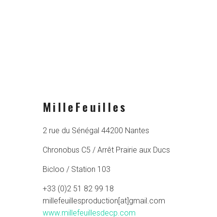
MilleFeuilles
2 rue du Sénégal 44200 Nantes
Chronobus C5 / Arrêt Prairie aux Ducs
Bicloo / Station 103
+33 (0)2 51 82 99 18
millefeuillesproduction[at]gmail.com
www.millefeuillesdecp.com