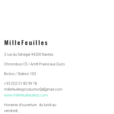
MilleFeuilles
2 rue du Sénégal 44200 Nantes
Chronobus C5 / Arrêt Prairie aux Ducs
Bicloo / Station 103
+33 (0)2 51 82 99 18
millefeuillesproduction[at]gmail.com
www.millefeuillesdecp.com
Horaires d’ouverture : du lundi au
vendredi,