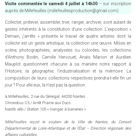
Visite commentée le samedi 4 juillet à 14h30
– sur inscription
auprès de Millefeuilles (millefeuillesproduction@gmail.com)
Collecter, prélever, assembler, trier, ranger, archiver, sont autant de
gestes inhérents à la constitution d’une collection. L’exposition «
Demain, j’arrête » présente le travail de quatre artistes dont la
collecte est un geste artistique, la collection une œuvre. Mises en
scène, photographiées, analysées ou colorées, les collections
d’Anthony Bodin, Camille Hervouet, Anaïs Marion et Aurélien
Mauplot questionnent chacune à sa manière notre rapport à
l’Histoire, la géographie, l’industrialisation et la mémoire. La
composition de leurs collections respectives prendra-t-elle fin un
jour ? Pour elle.eux, là n’est pas la question.
à MilleFeuilles, 2 rue du Sénégal, 44200 Nantes
Chronobus C5 / Arrêt Prairie aux Ducs
Naolib vélo / Station 105 « Hangar à bananes »
MilleFeuilles reçoit le soutien de la Ville de Nantes, du Conseil
Départemental de Loire-Atlantique et de l’État – Direction régionale des
affaires culturelles.