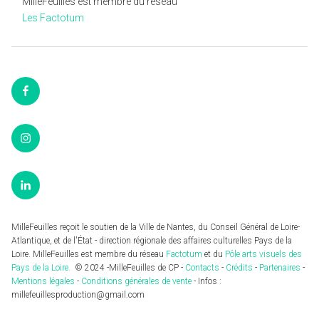
MilleFeuilles est membre du réseau
Les Factotum
Facebook
Instagram
LinkedIn
MilleFeuilles reçoit le soutien de la Ville de Nantes, du Conseil Général de Loire-
Atlantique, et de l'État - direction régionale des affaires culturelles Pays de la
Loire. MilleFeuilles est membre du réseau
Factotum
et du
Pôle arts visuels des
Pays de la Loire.
© 2024 -MilleFeuilles de CP -
Contacts
-
Crédits
-
Partenaires
-
Mentions légales
-
Conditions générales de vente
- Infos :
millefeuillesproduction@gmail.com