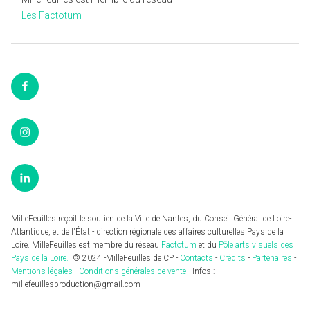
Les Factotum
Facebook
Instagram
LinkedIn
MilleFeuilles reçoit le soutien de la Ville de Nantes, du Conseil Général de Loire-
Atlantique, et de l'État - direction régionale des affaires culturelles Pays de la
Loire. MilleFeuilles est membre du réseau
Factotum
et du
Pôle arts visuels des
Pays de la Loire.
© 2024 -MilleFeuilles de CP -
Contacts
-
Crédits
-
Partenaires
-
Mentions légales
-
Conditions générales de vente
- Infos :
millefeuillesproduction@gmail.com