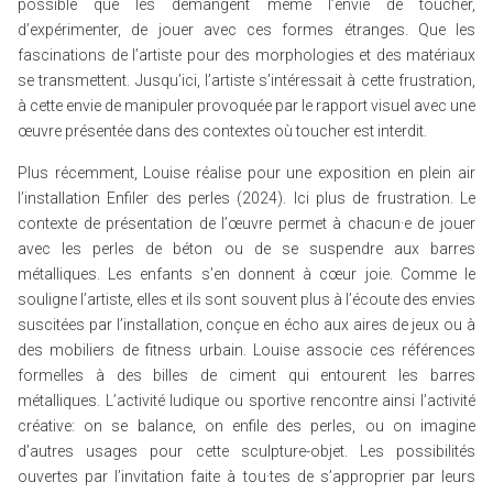
possible que les démangent même l’envie de toucher,
d’expérimenter, de jouer avec ces formes étranges. Que les
fascinations de l’artiste pour des morphologies et des matériaux
se transmettent. Jusqu’ici, l’artiste s’intéressait à cette frustration,
à cette envie de manipuler provoquée par le rapport visuel avec une
œuvre présentée dans des contextes où toucher est interdit.
Plus récemment, Louise réalise pour une exposition en plein air
l’installation Enfiler des perles (2024). Ici plus de frustration. Le
contexte de présentation de l’œuvre permet à chacun·e de jouer
avec les perles de béton ou de se suspendre aux barres
métalliques. Les enfants s’en donnent à cœur joie. Comme le
souligne l’artiste, elles et ils sont souvent plus à l’écoute des envies
suscitées par l’installation, conçue en écho aux aires de jeux ou à
des mobiliers de fitness urbain. Louise associe ces références
formelles à des billes de ciment qui entourent les barres
métalliques. L’activité ludique ou sportive rencontre ainsi l’activité
créative: on se balance, on enfile des perles, ou on imagine
d’autres usages pour cette sculpture-objet. Les possibilités
ouvertes par l’invitation faite à tou·tes de s’approprier par leurs