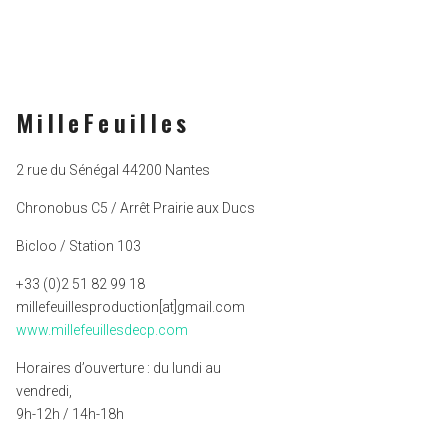
MilleFeuilles
2 rue du Sénégal 44200 Nantes
Chronobus C5 / Arrêt Prairie aux Ducs
Bicloo / Station 103
+33 (0)2 51 82 99 18
millefeuillesproduction[at]gmail.com
www.millefeuillesdecp.com
Horaires d’ouverture : du lundi au
vendredi,
9h-12h / 14h-18h