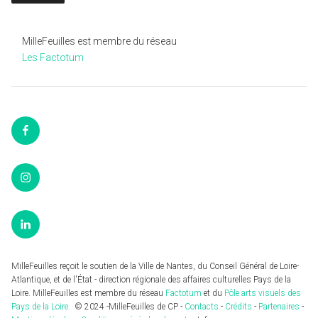
MilleFeuilles est membre du réseau
Les Factotum
Facebook
Instagram
LinkedIn
MilleFeuilles reçoit le soutien de la Ville de Nantes, du Conseil Général de Loire-
Atlantique, et de l'État - direction régionale des affaires culturelles Pays de la
Loire. MilleFeuilles est membre du réseau
Factotum
et du
Pôle arts visuels des
Pays de la Loire.
© 2024 -MilleFeuilles de CP -
Contacts
-
Crédits
-
Partenaires
-