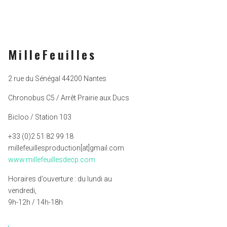
MilleFeuilles
2 rue du Sénégal 44200 Nantes
Chronobus C5 / Arrêt Prairie aux Ducs
Bicloo / Station 103
+33 (0)2 51 82 99 18
millefeuillesproduction[at]gmail.com
www.millefeuillesdecp.com
Horaires d’ouverture : du lundi au
vendredi,
9h-12h / 14h-18h