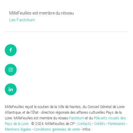
MilleFeuilles est membre du réseau
Les Factotum
Facebook
Instagram
LinkedIn
MilleFeuilles reçoit le soutien de la Ville de Nantes, du Conseil Général de Loire-
Atlantique, et de l'État - direction régionale des affaires culturelles Pays de la
Loire. MilleFeuilles est membre du réseau
Factotum
et du
Pôle arts visuels des
Pays de la Loire.
© 2024 -MilleFeuilles de CP -
Contacts
-
Crédits
-
Partenaires
-
Mentions légales
-
Conditions générales de vente
- Infos :