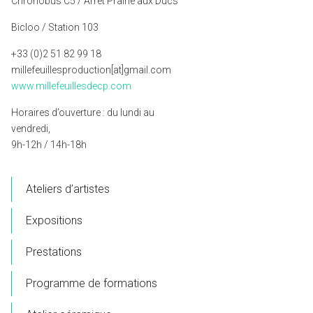
Chronobus C5 / Arrêt Prairie aux Ducs
Bicloo / Station 103
+33 (0)2 51 82 99 18
millefeuillesproduction[at]gmail.com
www.millefeuillesdecp.com
Horaires d’ouverture : du lundi au
vendredi,
9h-12h / 14h-18h
Ateliers d’artistes
Expositions
Prestations
Programme de formations