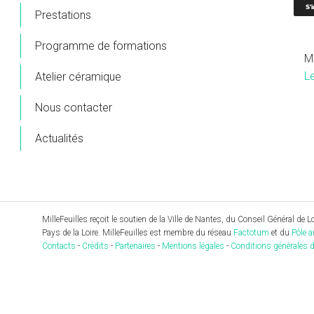
Prestations
Programme de formations
M
L
Atelier céramique
Nous contacter
Actualités
MilleFeuilles reçoit le soutien de la Ville de Nantes, du Conseil Général de Loi
Pays de la Loire. MilleFeuilles est membre du réseau
Factotum
et du
Pôle a
Contacts
-
Crédits
-
Partenaires
-
Mentions légales
-
Conditions générales d