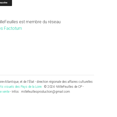
illeFeuilles est membre du réseau
es Factotum
re-Atlantique, et de l'État - direction régionale des affaires culturelles
rts visuels des Pays de la Loire.
© 2024 -MilleFeuilles de CP -
e vente
- Infos : millefeuillesproduction@gmail.com