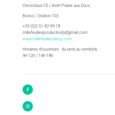
Chronobus C5 / Arrêt Prairie aux Ducs
Bicloo / Station 103
+33 (0)2 51 82 99 18
millefeuillesproduction[at]gmail.com
www.millefeuillesdecp.com
Horaires d’ouverture : du lundi au vendredi,
9h-12h / 14h-18h
Facebook
Instagram